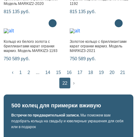
Модель MARKIZ2-2020
1192
815 135 руб.
815 135 руб.
Кольцо из белого золота с
Золотое кольцо с бриллиантами
бриллиантами карат огранки
карат огранки маркиз. Модель
маркиз. Модель MARKIZ3-1193
MARKIZ3-2021
750 589 руб.
750 589 руб.
‹
1
2
...
14
15
16
17
18
19
20
21
22
›
500 колец для примерки вживую
Встречи по предварительной записи.
Мы поможем вам
подобрать кольца на свадьбу и ювелирные украшения для себя
или в подарок