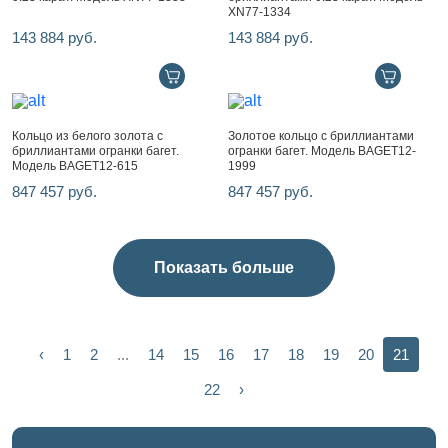
XN77-1334
143 884 руб.
143 884 руб.
Кольцо из белого золота с
Золотое кольцо с бриллиантами
бриллиантами огранки багет.
огранки багет. Модель BAGET12-
Модель BAGET12-615
1999
847 457 руб.
847 457 руб.
Показать больше
‹
1
2
...
14
15
16
17
18
19
20
21
22
›