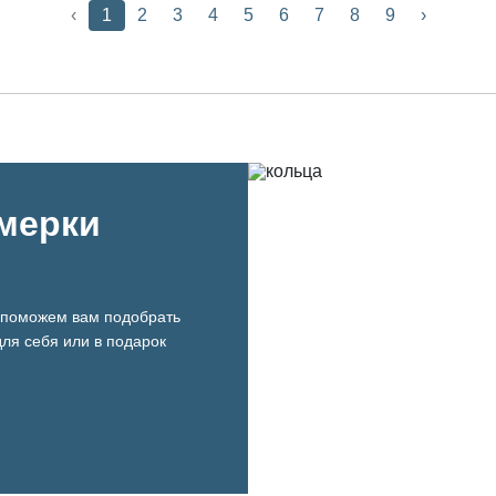
‹
1
2
3
4
5
6
7
8
9
›
имерки
поможем вам подобрать
ля себя или в подарок