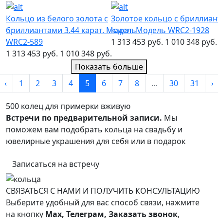
Кольцо из белого золота с
Золотое кольцо с бриллиан
бриллиантами 3.44 карат. Модель
карат. Модель WRC2-1928
WRC2-589
1 313 453 руб.
1 010 348 руб.
1 313 453 руб.
1 010 348 руб.
Показать больше
‹
1
2
3
4
5
6
7
8
...
30
31
›
500 колец для примерки вживую
Встречи по предварительной записи.
Мы
поможем вам подобрать кольца на свадьбу и
ювелирные украшения для себя или в подарок
Записаться на встречу
СВЯЗАТЬСЯ С НАМИ И ПОЛУЧИТЬ КОНСУЛЬТАЦИЮ
Выберите удобный для вас способ связи, нажмите
на кнопку
Max, Телеграм, Заказать звонок
,