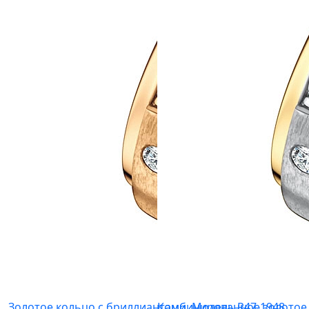
Золотое кольцо с бриллиантами. Модель R47-1948
Комбинированное золотое 