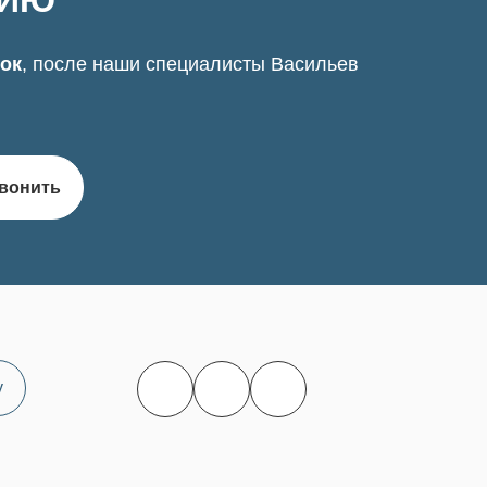
ЦИЮ
нок
, после наши специалисты Васильев
вонить
у