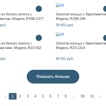
 из белого золота с
Золотое кольцо с бриллианто
антом. Модель R15B-1377
Модель R15B-246
руб.
59 853 руб.
 из белого золота с
Золотое кольцо с бриллианта
антами. Модель R23-932
Модель R23-1314
руб.
68 911 руб.
Показать больше
‹
1
2
3
4
5
6
7
8
...
30
31
›