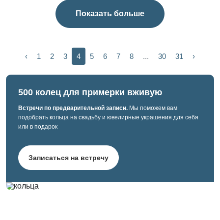
Показать больше
‹
1
2
3
4
5
6
7
8
...
30
31
›
500 колец для примерки вживую
Встречи по предварительной записи.
Мы поможем вам
подобрать кольца на свадьбу и ювелирные украшения для себя
или в подарок
Записаться на встречу