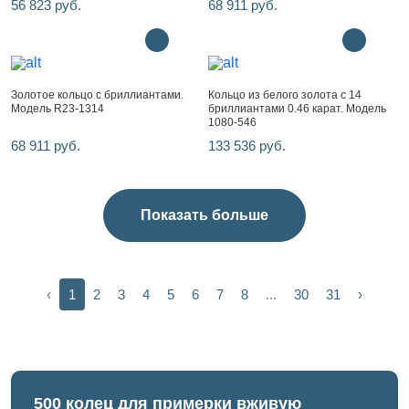
56 823 руб.
68 911 руб.
Золотое кольцо с бриллиантами.
Кольцо из белого золота с 14
Модель R23-1314
бриллиантами 0.46 карат. Модель
1080-546
68 911 руб.
133 536 руб.
Показать больше
‹
1
2
3
4
5
6
7
8
...
30
31
›
500 колец для примерки вживую