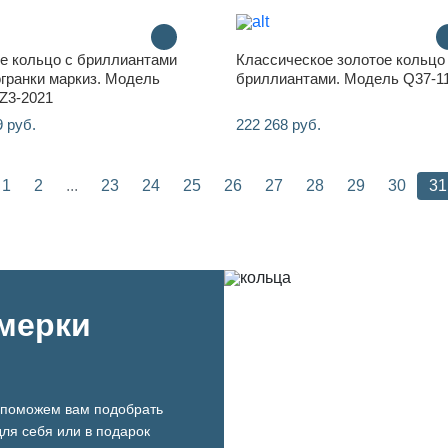
е кольцо с бриллиантами
Классическое золотое кольцо
огранки маркиз. Модель
бриллиантами. Модель Q37-1
Z3-2021
9 руб.
222 268 руб.
1
2
...
23
24
25
26
27
28
29
30
31
имерки
поможем вам подобрать
ля себя или в подарок