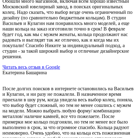
Обошли много магазинов, включая всем хорошо известный
Московский ювелирный завод, в поисках оригинальных
колец. Надо сказать, что выбор везде очень ограниченный по
дизайну (по сравнительно бюджетным кольцам). В студии
Васильев и Кулагин нам понравилось много моделей, а еще
наши кольца на заказ изготовили точно в срок! В феврале
будет год, как мы с мужем женаты, кольца продолжают нас
радовать и выглядят так же отлично, как и когда мы их
покупали! Спасибо Никите за индивидуальный подход, а
студии - за такой широкий выбор и отличные дизайнерские
решения.
Читать весь отзыв в Google
Екатерина Башарина
После долгих поисков в интернете остановились на Васильев
и Кулагин, и ни разу не пожалели. В назначенное время
приехали в шоу рум, когда увидела весь выбор колец, поняла,
что выбор будет сложный, но тем не менее сошлись с мужем
на модели. Можно выбрать любую форму/ комбинацию
металлов/ наличие камней, все что пожелаете. После
примерки мое кольцо подгоняли, но тем не менее все было
выполнено в срок, за что огромное спасибо. Кольца радуют
неимоверно. Очень удобно, что на кольца есть пожизненная