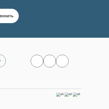
вонить
у