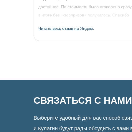
достойное. По стоимости было оговорено сразу
в итоге без «сюрпризов» получилось. Спасибо
огромное, обязательно придём за другими
Читать весь отзыв на Яндекс
украшениями!
СВЯЗАТЬСЯ С НАМИ
Выберите удобный для вас способ связ
и Кулагин будут рады обсудить с вами 