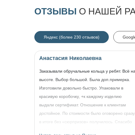
ОТЗЫВЫ
О НАШЕЙ Р
Яндекс (более 230 отзывов)
Googl
Анастасия Николаевна
Заказывали обручальные кольца у ребят. Всё н
высоте. Выбор большой. Была доп.примерка.
Изготовили довольно быстро. Упаковали в
красивую коробочку, +к каждому изделию
выдали сертификат. Отношение к клиентам
достойное. По стоимости было оговорено сразу
в итоге без «сюрпризов» получилось. Спасибо
огромное, обязательно придём за другими