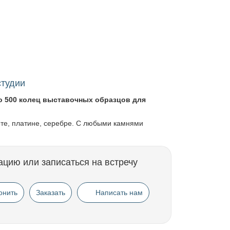
студии
о 500 колец выставочных образцов для
оте, платине, серебре. С любыми камнями
ацию или записаться на встречу
онить
Заказать
Написать нам