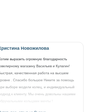
Кристина Новожилова
Хотим выразить огромную благодарность
ювелирному магазину Васильев и Кулагин!
Быстрая, качественная работа на высшем
уровне . Спасибо большое Никите за помощь
при выборе модели колец, и индивидуальный
подход к клиенту. Мы очень довольны нашими
обручальными кольцами мечты !