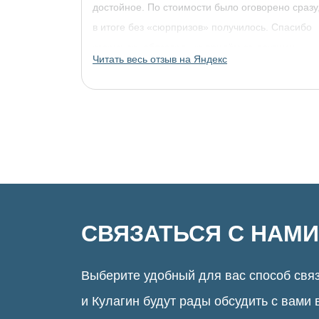
достойное. По стоимости было оговорено сразу
в итоге без «сюрпризов» получилось. Спасибо
огромное, обязательно придём за другими
Читать весь отзыв на Яндекс
украшениями!
СВЯЗАТЬСЯ С НАМИ
Выберите удобный для вас способ связ
и Кулагин будут рады обсудить с вами 