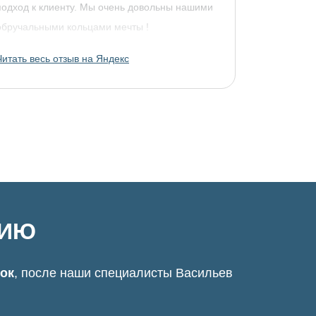
подход к клиенту. Мы очень довольны нашими
обручальными кольцами мечты !
Читать весь отзыв на Яндекс
ЦИЮ
нок
, после наши специалисты Васильев