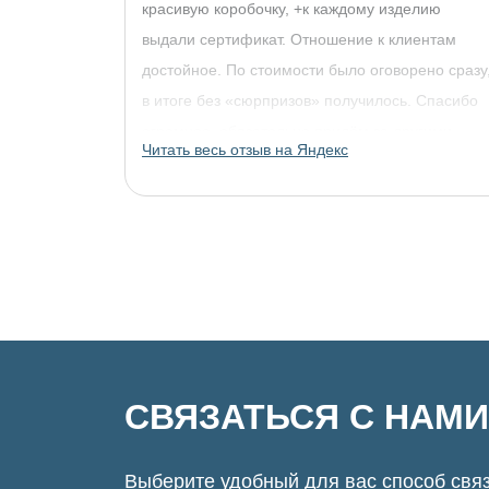
красивую коробочку, +к каждому изделию
выдали сертификат. Отношение к клиентам
достойное. По стоимости было оговорено сразу
в итоге без «сюрпризов» получилось. Спасибо
огромное, обязательно придём за другими
Читать весь отзыв на Яндекс
украшениями!
СВЯЗАТЬСЯ С НАМИ
Выберите удобный для вас способ связ