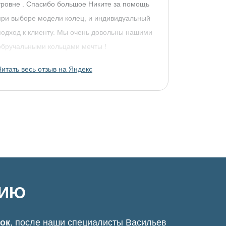
уровне . Спасибо большое Никите за помощь
при выборе модели колец, и индивидуальный
подход к клиенту. Мы очень довольны нашими
обручальными кольцами мечты !
Читать весь отзыв на Яндекс
ЦИЮ
нок
, после наши специалисты Васильев