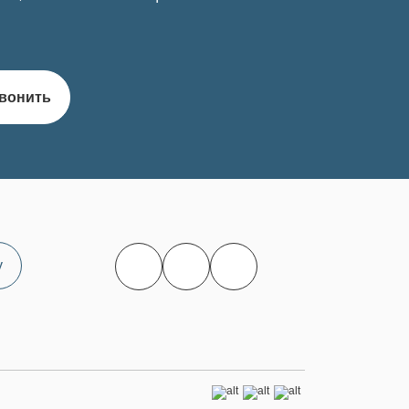
вонить
у