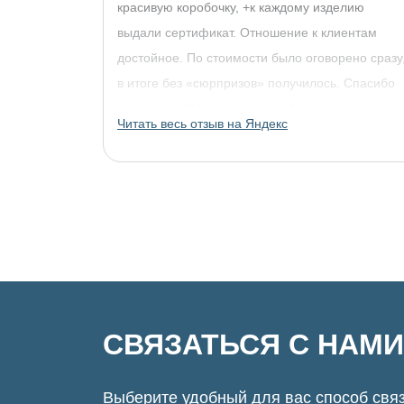
красивую коробочку, +к каждому изделию
выдали сертификат. Отношение к клиентам
достойное. По стоимости было оговорено сразу
в итоге без «сюрпризов» получилось. Спасибо
огромное, обязательно придём за другими
Читать весь отзыв на Яндекс
украшениями!
СВЯЗАТЬСЯ С НАМИ
Выберите удобный для вас способ связ