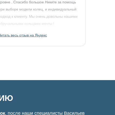
уровне . Спасибо большое Никите за помощь
при выборе модели колец, и индивидуальный
подход к клиенту. Мы очень довольны нашими
обручальными кольцами мечты !
Читать весь отзыв на Яндекс
ЦИЮ
нок
, после наши специалисты Васильев