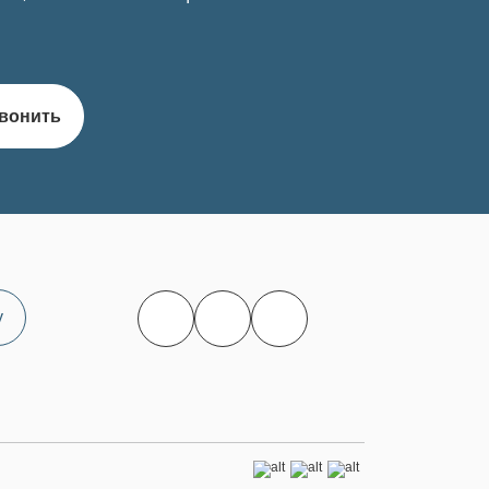
вонить
у