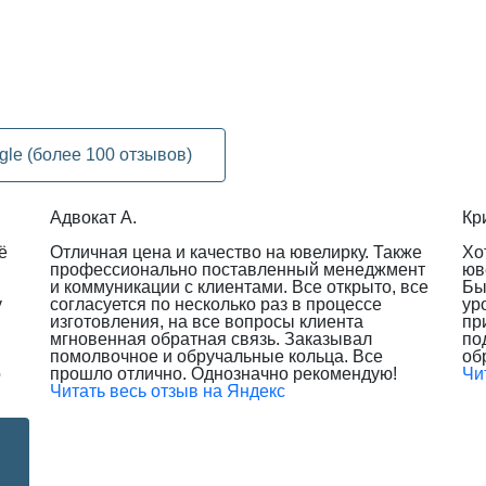
gle (более 100 отзывов)
Адвокат А.
Кр
ё
Отличная цена и качество на ювелирку. Также
Хо
профессионально поставленный менеджмент
юв
и коммуникации с клиентами. Все открыто, все
Бы
у
согласуется по несколько раз в процессе
ур
изготовления, на все вопросы клиента
пр
мгновенная обратная связь. Заказывал
по
помолвочное и обручальные кольца. Все
об
о
прошло отлично. Однозначно рекомендую!
Чи
Читать весь отзыв на Яндекс