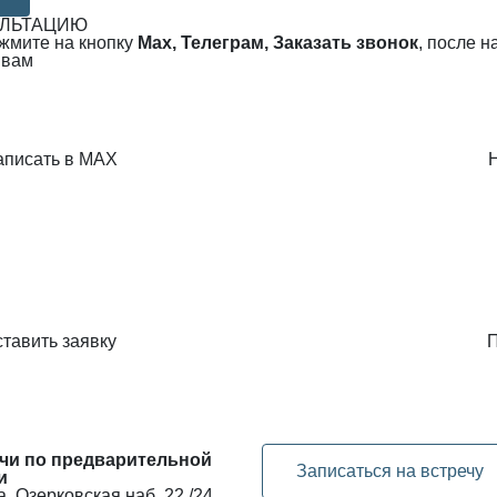
УЛЬТАЦИЮ
ажмите на кнопку
Max, Телеграм, Заказать звонок
, после 
 вам
аписать в MAX
тавить заявку
П
чи по предварительной
Записаться на встречу
и
, Озерковская наб. 22 /24