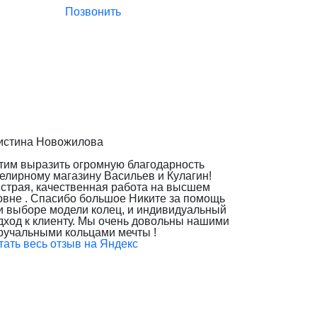
Позвонить
истина Новожилова
тим выразить огромную благодарность
елирному магазину Васильев и Кулагин!
страя, качественная работа на высшем
овне . Спасибо большое Никите за помощь
и выборе модели колец, и индивидуальный
дход к клиенту. Мы очень довольны нашими
ручальными кольцами мечты !
тать весь отзыв на Яндекс