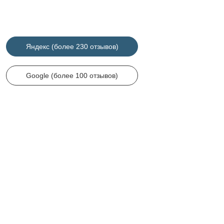
ОТЗЫВЫ
О НАШЕЙ РАБОТЕ
Яндекс (более 230 отзывов)
Google (более 100 отзывов)
Анастасия Николаевна
Заказывали обручальные кольца у ребят. Всё на высоте. Выбор
большой. Была доп.примерка. Изготовили довольно быстро.
Упаковали в красивую коробочку, +к каждому изделию выдали
сертификат. Отношение к клиентам достойное. По стоимости было
оговорено сразу, в итоге без «сюрпризов» получилось. Спасибо
огромное, обязательно придём за другими украшениями!
Читать весь отзыв на Яндекс