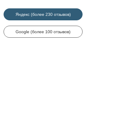
Яндекс (более 230 отзывов)
Google (более 100 отзывов)
Анастасия Николаевна
Заказывали обручальные кольца у ребят. Всё на высоте. Выбор
большой. Была доп.примерка. Изготовили довольно быстро.
Упаковали в красивую коробочку, +к каждому изделию выдали
сертификат. Отношение к клиентам достойное. По стоимости было
оговорено сразу, в итоге без «сюрпризов» получилось. Спасибо
огромное, обязательно придём за другими украшениями!
Читать весь отзыв на Яндекс