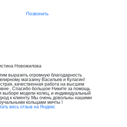
Позвонить
истина Новожилова
тим выразить огромную благодарность
елирному магазину Васильев и Кулагин!
страя, качественная работа на высшем
овне . Спасибо большое Никите за помощь
и выборе модели колец, и индивидуальный
дход к клиенту. Мы очень довольны нашими
ручальными кольцами мечты !
тать весь отзыв на Яндекс