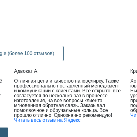
gle (более 100 отзывов)
Адвокат А.
Кр
ё
Отличная цена и качество на ювелирку. Также
Хо
профессионально поставленный менеджмент
юв
и коммуникации с клиентами. Все открыто, все
Бы
у
согласуется по несколько раз в процессе
ур
изготовления, на все вопросы клиента
пр
мгновенная обратная связь. Заказывал
по
помолвочное и обручальные кольца. Все
об
о
прошло отлично. Однозначно рекомендую!
Чи
Читать весь отзыв на Яндекс