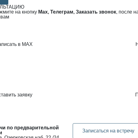
УЛЬТАЦИЮ
ажмите на кнопку
Max, Телеграм, Заказать звонок
, после 
 вам
аписать в MAX
тавить заявку
П
чи по предварительной
Записаться на встречу
и
, Озерковская наб. 22 /24