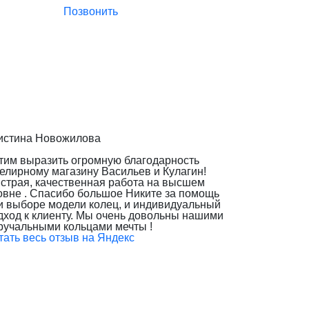
Позвонить
истина Новожилова
тим выразить огромную благодарность
елирному магазину Васильев и Кулагин!
страя, качественная работа на высшем
овне . Спасибо большое Никите за помощь
и выборе модели колец, и индивидуальный
дход к клиенту. Мы очень довольны нашими
ручальными кольцами мечты !
тать весь отзыв на Яндекс