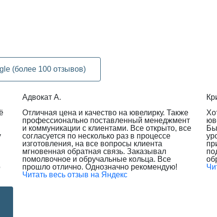
gle (более 100 отзывов)
Адвокат А.
Кр
ё
Отличная цена и качество на ювелирку. Также
Хо
профессионально поставленный менеджмент
юв
и коммуникации с клиентами. Все открыто, все
Бы
у
согласуется по несколько раз в процессе
ур
изготовления, на все вопросы клиента
пр
мгновенная обратная связь. Заказывал
по
помолвочное и обручальные кольца. Все
об
о
прошло отлично. Однозначно рекомендую!
Чи
Читать весь отзыв на Яндекс