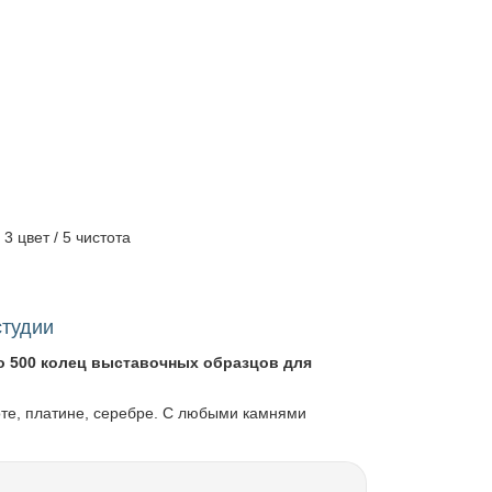
 3 цвет / 5 чистота
студии
о 500 колец выставочных образцов для
оте, платине, серебре. С любыми камнями