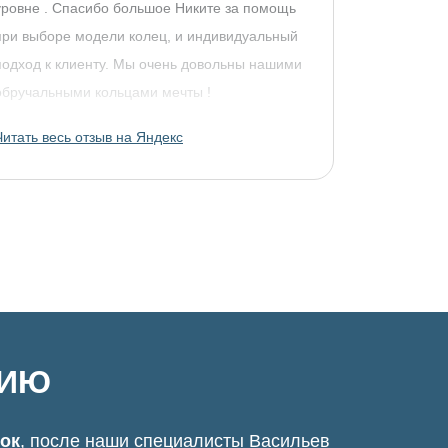
уровне . Спасибо большое Никите за помощь
при выборе модели колец, и индивидуальный
подход к клиенту. Мы очень довольны нашими
обручальными кольцами мечты !
Читать весь отзыв на Яндекс
ЦИЮ
нок
, после наши специалисты Васильев