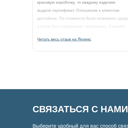
красивую коробочку, +к каждому изделию
выдали сертификат. Отношение к клиентам
достойное. По стоимости было оговорено сразу
в итоге без «сюрпризов» получилось. Спасибо
огромное, обязательно придём за другими
Читать весь отзыв на Яндекс
украшениями!
СВЯЗАТЬСЯ С НАМИ
Выберите удобный для вас способ связ