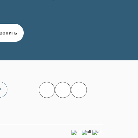
вонить
у