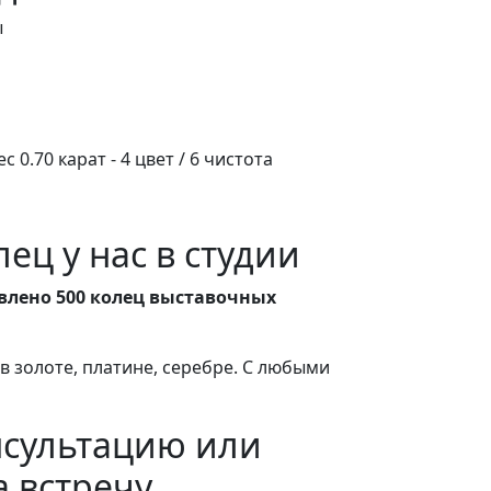
ы
с 0.70 карат - 4 цвет / 6 чистота
ец у нас в студии
влено 500 колец выставочных
 золоте, платине, серебре. С любыми
нсультацию или
а встречу