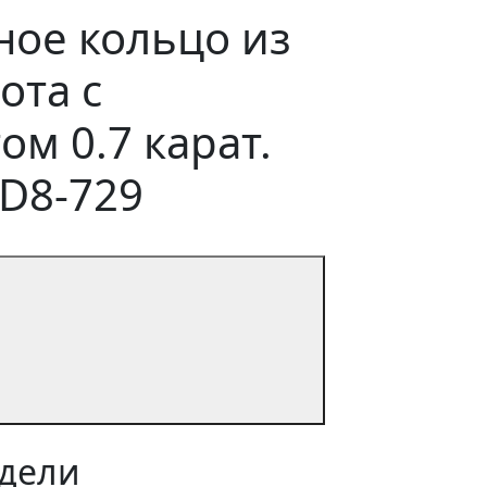
ое кольцо из
ота с
м 0.7 карат.
D8-729
дели