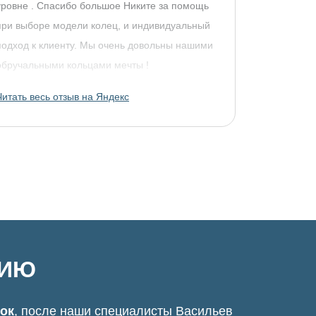
уровне . Спасибо большое Никите за помощь
при выборе модели колец, и индивидуальный
подход к клиенту. Мы очень довольны нашими
обручальными кольцами мечты !
Читать весь отзыв на Яндекс
ЦИЮ
нок
, после наши специалисты Васильев