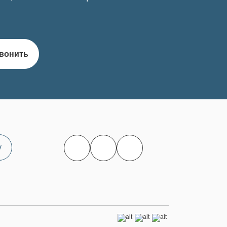
вонить
у