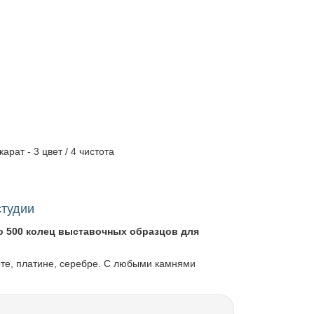
.
арат - 3 цвет / 4 чистота
студии
о 500 колец выставочных образцов для
оте, платине, серебре. С любыми камнями