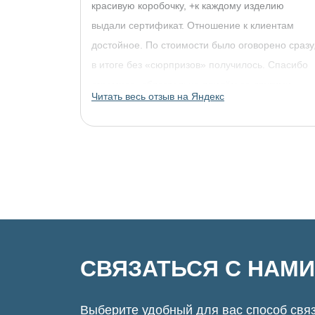
красивую коробочку, +к каждому изделию
выдали сертификат. Отношение к клиентам
достойное. По стоимости было оговорено сразу
в итоге без «сюрпризов» получилось. Спасибо
огромное, обязательно придём за другими
Читать весь отзыв на Яндекс
украшениями!
СВЯЗАТЬСЯ С НАМИ
Выберите удобный для вас способ связ