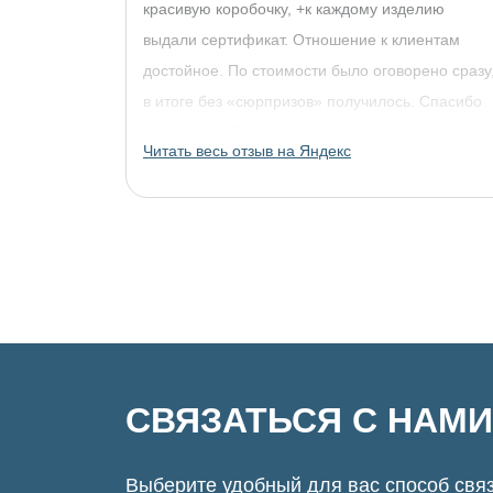
красивую коробочку, +к каждому изделию
выдали сертификат. Отношение к клиентам
достойное. По стоимости было оговорено сразу
в итоге без «сюрпризов» получилось. Спасибо
огромное, обязательно придём за другими
Читать весь отзыв на Яндекс
украшениями!
СВЯЗАТЬСЯ С НАМИ
Выберите удобный для вас способ связ