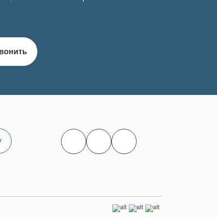
вонить
у