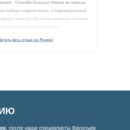
уровне . Спасибо большое Никите за помощь
при выборе модели колец, и индивидуальный
подход к клиенту. Мы очень довольны нашими
обручальными кольцами мечты !
Читать весь отзыв на Яндекс
ЦИЮ
нок
, после наши специалисты Васильев