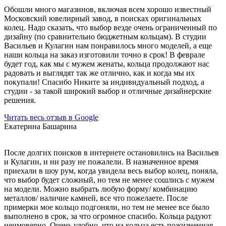
Обошли много магазинов, включая всем хорошо известный
Московский ювелирный завод, в поисках оригинальных
колец. Надо сказать, что выбор везде очень ограниченный по
дизайну (по сравнительно бюджетным кольцам). В студии
Васильев и Кулагин нам понравилось много моделей, а еще
наши кольца на заказ изготовили точно в срок! В феврале
будет год, как мы с мужем женаты, кольца продолжают нас
радовать и выглядят так же отлично, как и когда мы их
покупали! Спасибо Никите за индивидуальный подход, а
студии - за такой широкий выбор и отличные дизайнерские
решения.
Читать весь отзыв в Google
Екатерина Башарина
После долгих поисков в интернете остановились на Васильев
и Кулагин, и ни разу не пожалели. В назначенное время
приехали в шоу рум, когда увидела весь выбор колец, поняла,
что выбор будет сложный, но тем не менее сошлись с мужем
на модели. Можно выбрать любую форму/ комбинацию
металлов/ наличие камней, все что пожелаете. После
примерки мое кольцо подгоняли, но тем не менее все было
выполнено в срок, за что огромное спасибо. Кольца радуют
неимоверно. Очень удобно, что на кольца есть пожизненная