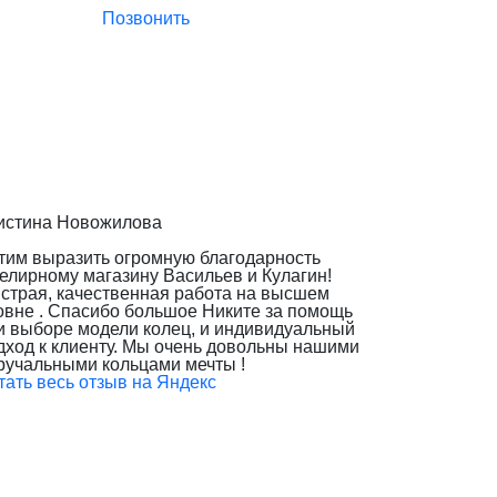
Позвонить
истина Новожилова
тим выразить огромную благодарность
елирному магазину Васильев и Кулагин!
страя, качественная работа на высшем
овне . Спасибо большое Никите за помощь
и выборе модели колец, и индивидуальный
дход к клиенту. Мы очень довольны нашими
ручальными кольцами мечты !
тать весь отзыв на Яндекс