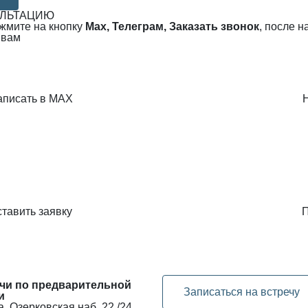
УЛЬТАЦИЮ
ажмите на кнопку
Max, Телеграм, Заказать звонок
, после 
 вам
аписать в MAX
тавить заявку
П
чи по предварительной
Записаться на встречу
и
, Озерковская наб. 22 /24