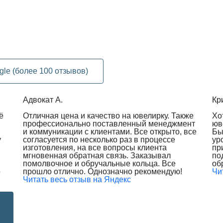
gle (более 100 отзывов)
Адвокат А.
Кр
ё
Отличная цена и качество на ювелирку. Также
Хо
профессионально поставленный менеджмент
юв
и коммуникации с клиентами. Все открыто, все
Бы
у
согласуется по несколько раз в процессе
ур
изготовления, на все вопросы клиента
пр
мгновенная обратная связь. Заказывал
по
помолвочное и обручальные кольца. Все
об
о
прошло отлично. Однозначно рекомендую!
Чи
Читать весь отзыв на Яндекс