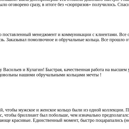
ло оговорено сразу, в итоге без «сюрпризов» получилось. Спас
 поставленный менеджмент и коммуникации с клиентами. Все отк
язь. Заказывал помолвочное и обручальные кольца. Все прошло 
Васильев и Кулагин! Быстрая, качественная работа на высшем 
 довольны нашими обручальными кольцами мечты !
й, чтобы мужское и женское кольцо были из одной коллекции. П
с, чтобы бриллиант был побольше, чем изначально предполагался
сающе красивые. Единственный момент, быстро поцарапались (но 