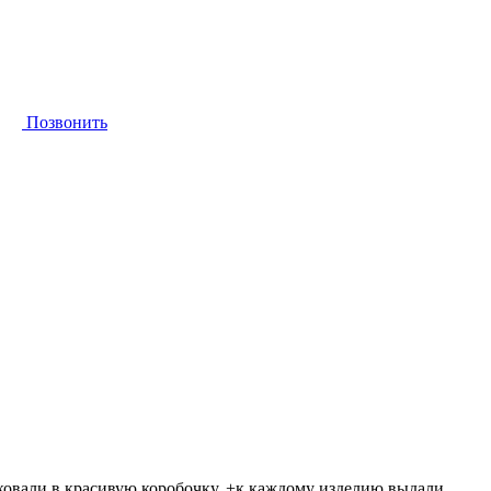
Позвонить
аковали в красивую коробочку, +к каждому изделию выдали