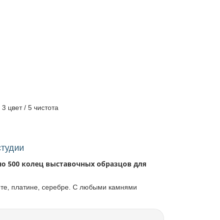
 3 цвет / 5 чистота
студии
но 500 колец выставочных образцов для
оте, платине, серебре. С любыми камнями