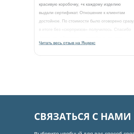
красивую коробочку, +к каждому изделию
выдали сертификат. Отношение к клиентам
достойное. По стоимости было оговорено сразу
в итоге без «сюрпризов» получилось. Спасибо
огромное, обязательно придём за другими
Читать весь отзыв на Яндекс
украшениями!
СВЯЗАТЬСЯ С НАМ