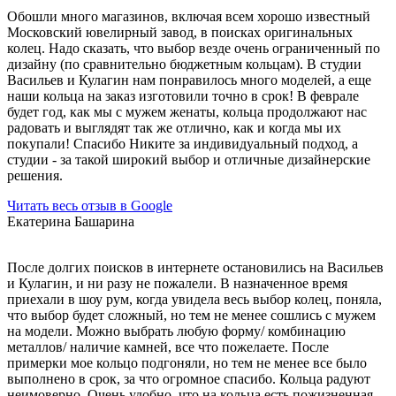
Обошли много магазинов, включая всем хорошо известный
Московский ювелирный завод, в поисках оригинальных
колец. Надо сказать, что выбор везде очень ограниченный по
дизайну (по сравнительно бюджетным кольцам). В студии
Васильев и Кулагин нам понравилось много моделей, а еще
наши кольца на заказ изготовили точно в срок! В феврале
будет год, как мы с мужем женаты, кольца продолжают нас
радовать и выглядят так же отлично, как и когда мы их
покупали! Спасибо Никите за индивидуальный подход, а
студии - за такой широкий выбор и отличные дизайнерские
решения.
Читать весь отзыв в Google
Екатерина Башарина
После долгих поисков в интернете остановились на Васильев
и Кулагин, и ни разу не пожалели. В назначенное время
приехали в шоу рум, когда увидела весь выбор колец, поняла,
что выбор будет сложный, но тем не менее сошлись с мужем
на модели. Можно выбрать любую форму/ комбинацию
металлов/ наличие камней, все что пожелаете. После
примерки мое кольцо подгоняли, но тем не менее все было
выполнено в срок, за что огромное спасибо. Кольца радуют
неимоверно. Очень удобно, что на кольца есть пожизненная