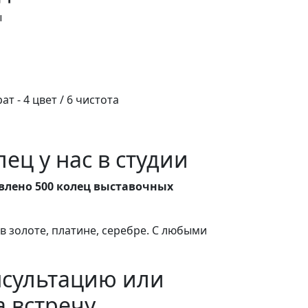
ы
ат - 4 цвет / 6 чистота
ец у нас в студии
влено 500 колец выставочных
 золоте, платине, серебре. С любыми
нсультацию или
а встречу