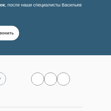
нок
, после наши специалисты Васильев
вонить
у