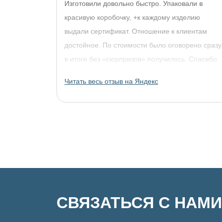
Изготовили довольно быстро. Упаковали в
красивую коробочку, +к каждому изделию
выдали сертификат. Отношение к клиентам
достойное. По стоимости было оговорено сразу
в итоге без «сюрпризов» получилось. Спасибо
огромное, обязательно придём за другими
Читать весь отзыв на Яндекс
украшениями!
СВЯЗАТЬСЯ С НАМИ