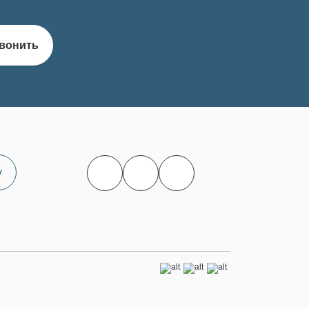
вонить
у