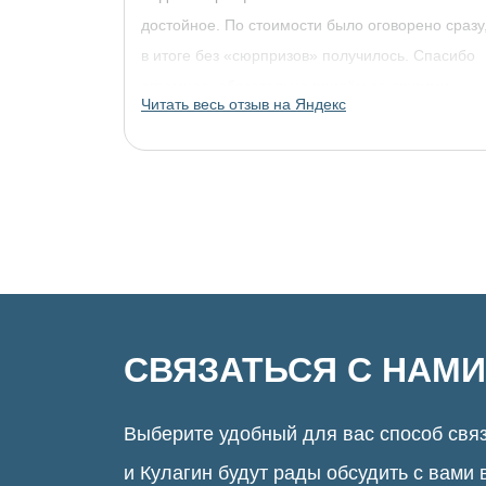
достойное. По стоимости было оговорено сразу
в итоге без «сюрпризов» получилось. Спасибо
огромное, обязательно придём за другими
Читать весь отзыв на Яндекс
украшениями!
СВЯЗАТЬСЯ С НАМИ
Выберите удобный для вас способ связ
и Кулагин будут рады обсудить с вами 