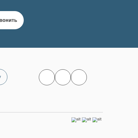
вонить
у