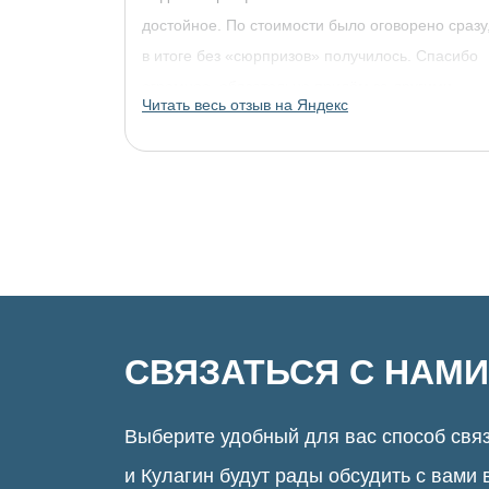
достойное. По стоимости было оговорено сразу
в итоге без «сюрпризов» получилось. Спасибо
огромное, обязательно придём за другими
Читать весь отзыв на Яндекс
украшениями!
СВЯЗАТЬСЯ С НАМИ
Выберите удобный для вас способ связ
и Кулагин будут рады обсудить с вами 