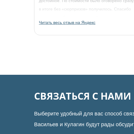
достойное. По стоимости было оговорено сразу
в итоге без «сюрпризов» получилось. Спасибо
огромное, обязательно придём за другими
Читать весь отзыв на Яндекс
украшениями!
СВЯЗАТЬСЯ С НАМ
Выберите удобный для вас способ связ
Васильев и Кулагин будут рады обсуди