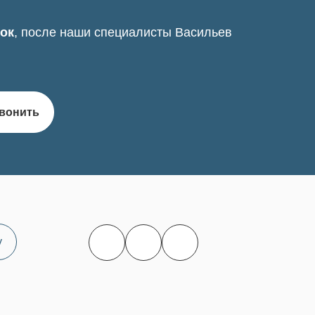
нок
, после наши специалисты Васильев
вонить
у