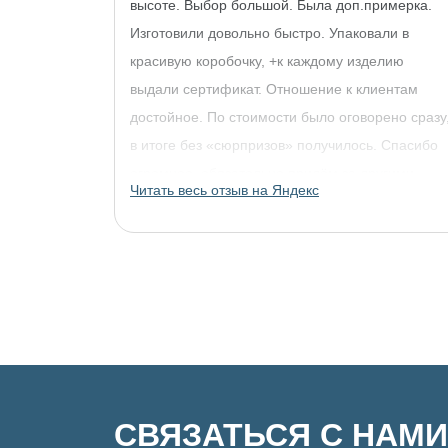
высоте. Выбор большой. Была доп.примерка.
Изготовили довольно быстро. Упаковали в
красивую коробочку, +к каждому изделию
выдали сертификат. Отношение к клиентам
достойное. По стоимости было оговорено сразу
в итоге без «сюрпризов» получилось. Спасибо
огромное, обязательно придём за другими
Читать весь отзыв на Яндекс
украшениями!
СВЯЗАТЬСЯ С НАМИ