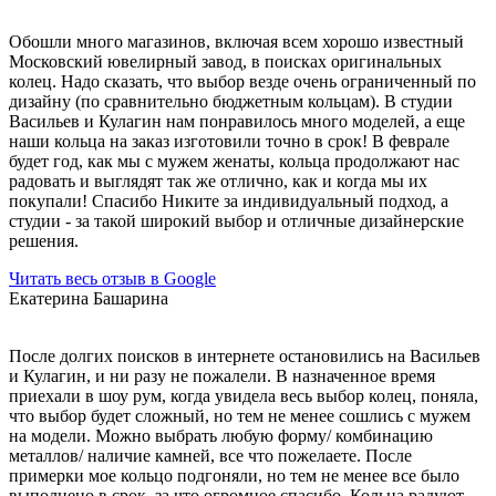
Обошли много магазинов, включая всем хорошо известный
Московский ювелирный завод, в поисках оригинальных
колец. Надо сказать, что выбор везде очень ограниченный по
дизайну (по сравнительно бюджетным кольцам). В студии
Васильев и Кулагин нам понравилось много моделей, а еще
наши кольца на заказ изготовили точно в срок! В феврале
будет год, как мы с мужем женаты, кольца продолжают нас
радовать и выглядят так же отлично, как и когда мы их
покупали! Спасибо Никите за индивидуальный подход, а
студии - за такой широкий выбор и отличные дизайнерские
решения.
Читать весь отзыв в Google
Екатерина Башарина
После долгих поисков в интернете остановились на Васильев
и Кулагин, и ни разу не пожалели. В назначенное время
приехали в шоу рум, когда увидела весь выбор колец, поняла,
что выбор будет сложный, но тем не менее сошлись с мужем
на модели. Можно выбрать любую форму/ комбинацию
металлов/ наличие камней, все что пожелаете. После
примерки мое кольцо подгоняли, но тем не менее все было
выполнено в срок, за что огромное спасибо. Кольца радуют