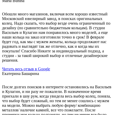
Maria Bunina
Обошли много магазинов, включая всем хорошо известный
Московский ювелирный завод, в поисках оригинальных
колец. Надо сказать, что выбор везде очень ограниченный по
дизайну (по сравнительно бюджетным кольцам). В студии
Васильев и Кулагин нам понравилось много моделей, а еще
наши кольца на заказ изготовили точно в срок! В феврале
будет год, как мы с мужем женаты, кольца продолжают нас
радовать и выглядят так же отлично, как и когда мы их
покупали! Спасибо Никите за индивидуальный подход, а
студии - за такой широкий выбор и отличные дизайнерские
решения.
Читать весь отзыв в Google
Екатерина Башарина
После долгих поисков в интернете остановились на Васильев
и Кулагин, и ни разу не пожалели. В назначенное время
приехали в шоу рум, когда увидела весь выбор колец, поняла,
что выбор будет сложный, но тем не менее сошлись с мужем
на модели. Можно выбрать любую форму/ комбинацию
металлов/ наличие камней, все что пожелаете. После
примерки мое кольцо подгоняли, но тем не менее все было