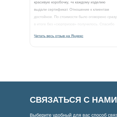
красивую коробочку, +к каждому изделию
выдали сертификат. Отношение к клиентам
достойное. По стоимости было оговорено сразу
в итоге без «сюрпризов» получилось. Спасибо
огромное, обязательно придём за другими
Читать весь отзыв на Яндекс
украшениями!
СВЯЗАТЬСЯ С НАМИ
Выберите удобный для вас способ связ