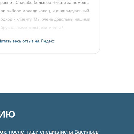
уровне . Спасибо большое Никите за помощь
при выборе модели колец, и индивидуальный
подход к клиенту. Мы очень довольны нашими
обручальными кольцами мечты !
Читать весь отзыв на Яндекс
ЦИЮ
нок
, после наши специалисты Васильев