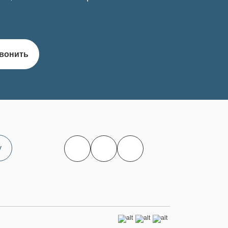
вонить
у