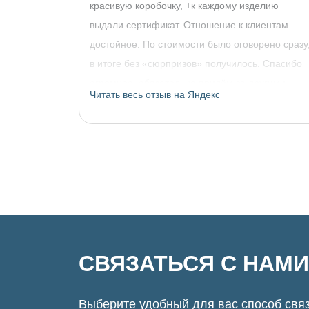
красивую коробочку, +к каждому изделию
выдали сертификат. Отношение к клиентам
достойное. По стоимости было оговорено сразу
в итоге без «сюрпризов» получилось. Спасибо
огромное, обязательно придём за другими
Читать весь отзыв на Яндекс
украшениями!
СВЯЗАТЬСЯ С НАМИ
Выберите удобный для вас способ связ