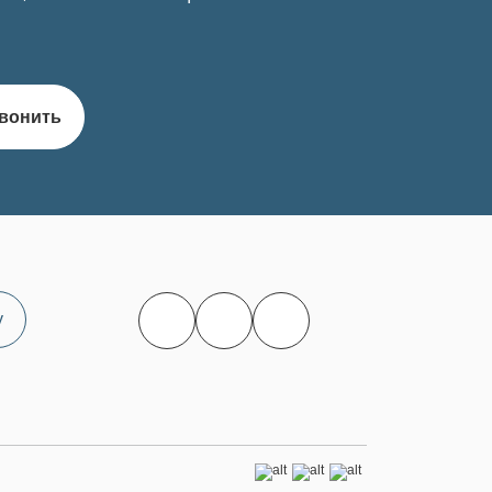
вонить
у