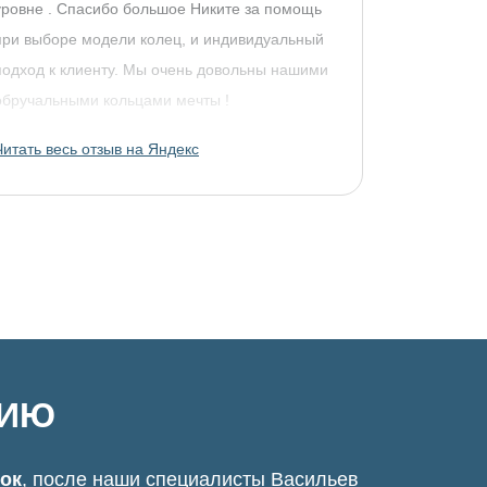
уровне . Спасибо большое Никите за помощь
при выборе модели колец, и индивидуальный
подход к клиенту. Мы очень довольны нашими
обручальными кольцами мечты !
Читать весь отзыв на Яндекс
ЦИЮ
нок
, после наши специалисты Васильев