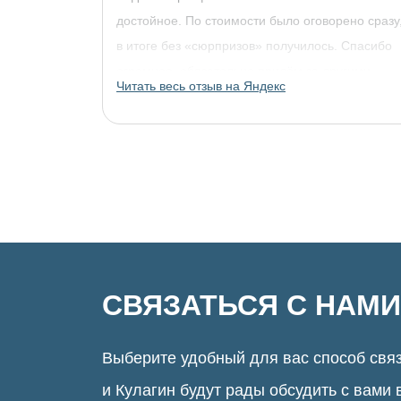
достойное. По стоимости было оговорено сразу
в итоге без «сюрпризов» получилось. Спасибо
огромное, обязательно придём за другими
Читать весь отзыв на Яндекс
украшениями!
СВЯЗАТЬСЯ С НАМИ
Выберите удобный для вас способ связ
и Кулагин будут рады обсудить с вами 