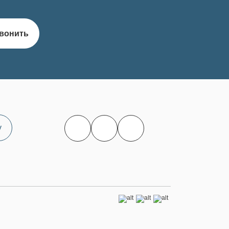
вонить
у