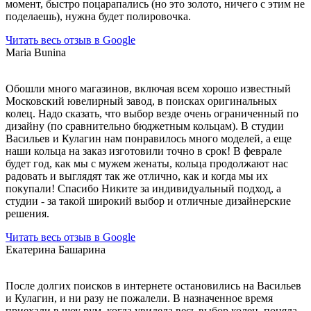
момент, быстро поцарапались (но это золото, ничего с этим не
поделаешь), нужна будет полировочка.
Читать весь отзыв в Google
Maria Bunina
Обошли много магазинов, включая всем хорошо известный
Московский ювелирный завод, в поисках оригинальных
колец. Надо сказать, что выбор везде очень ограниченный по
дизайну (по сравнительно бюджетным кольцам). В студии
Васильев и Кулагин нам понравилось много моделей, а еще
наши кольца на заказ изготовили точно в срок! В феврале
будет год, как мы с мужем женаты, кольца продолжают нас
радовать и выглядят так же отлично, как и когда мы их
покупали! Спасибо Никите за индивидуальный подход, а
студии - за такой широкий выбор и отличные дизайнерские
решения.
Читать весь отзыв в Google
Екатерина Башарина
После долгих поисков в интернете остановились на Васильев
и Кулагин, и ни разу не пожалели. В назначенное время
приехали в шоу рум, когда увидела весь выбор колец, поняла,