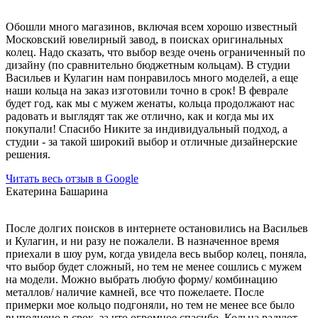
Обошли много магазинов, включая всем хорошо известный
Московский ювелирный завод, в поисках оригинальных
колец. Надо сказать, что выбор везде очень ограниченный по
дизайну (по сравнительно бюджетным кольцам). В студии
Васильев и Кулагин нам понравилось много моделей, а еще
наши кольца на заказ изготовили точно в срок! В феврале
будет год, как мы с мужем женаты, кольца продолжают нас
радовать и выглядят так же отлично, как и когда мы их
покупали! Спасибо Никите за индивидуальный подход, а
студии - за такой широкий выбор и отличные дизайнерские
решения.
Читать весь отзыв в Google
Екатерина Башарина
После долгих поисков в интернете остановились на Васильев
и Кулагин, и ни разу не пожалели. В назначенное время
приехали в шоу рум, когда увидела весь выбор колец, поняла,
что выбор будет сложный, но тем не менее сошлись с мужем
на модели. Можно выбрать любую форму/ комбинацию
металлов/ наличие камней, все что пожелаете. После
примерки мое кольцо подгоняли, но тем не менее все было
выполнено в срок, за что огромное спасибо. Кольца радуют