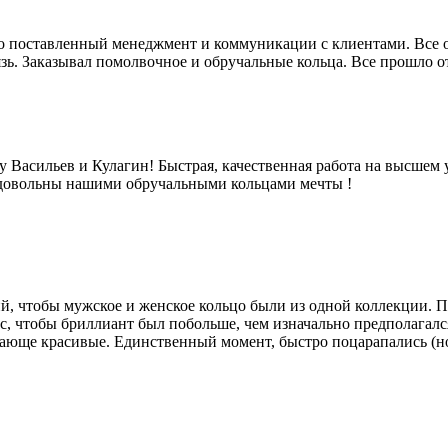
 поставленный менеджмент и коммуникации с клиентами. Все отк
язь. Заказывал помолвочное и обручальные кольца. Все прошло 
Васильев и Кулагин! Быстрая, качественная работа на высшем 
 довольны нашими обручальными кольцами мечты !
й, чтобы мужское и женское кольцо были из одной коллекции. П
с, чтобы бриллиант был побольше, чем изначально предполагался
сающе красивые. Единственный момент, быстро поцарапались (но 