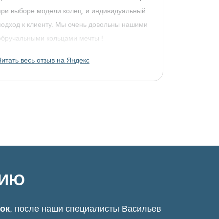
при выборе модели колец, и индивидуальный
подход к клиенту. Мы очень довольны нашими
обручальными кольцами мечты !
Читать весь отзыв на Яндекс
ЦИЮ
нок
, после наши специалисты Васильев