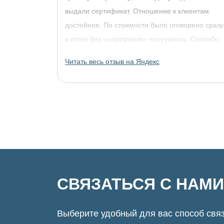
выдали сертификат. Отношение к клиентам
достойное. По стоимости было оговорено сразу
в итоге без «сюрпризов» получилось. Спасибо
огромное, обязательно придём за другими
Читать весь отзыв на Яндекс
украшениями!
СВЯЗАТЬСЯ С НАМИ
Выберите удобный для вас способ связ