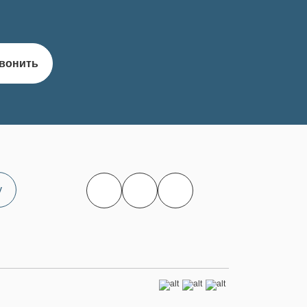
вонить
у