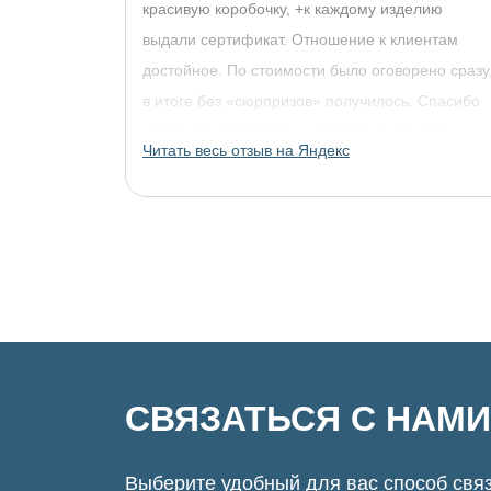
красивую коробочку, +к каждому изделию
выдали сертификат. Отношение к клиентам
достойное. По стоимости было оговорено сразу
в итоге без «сюрпризов» получилось. Спасибо
огромное, обязательно придём за другими
Читать весь отзыв на Яндекс
украшениями!
СВЯЗАТЬСЯ С НАМИ
Выберите удобный для вас способ связ