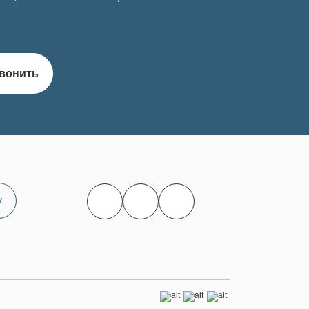
вонить
у