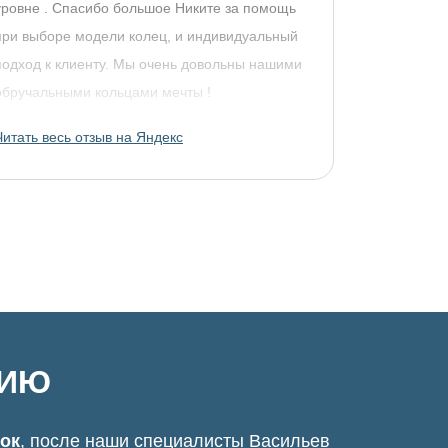
уровне . Спасибо большое Никите за помощь
при выборе модели колец, и индивидуальный
подход к клиенту. Мы очень довольны нашими
обручальными кольцами мечты !
Читать весь отзыв на Яндекс
ЦИЮ
нок
, после наши специалисты Васильев