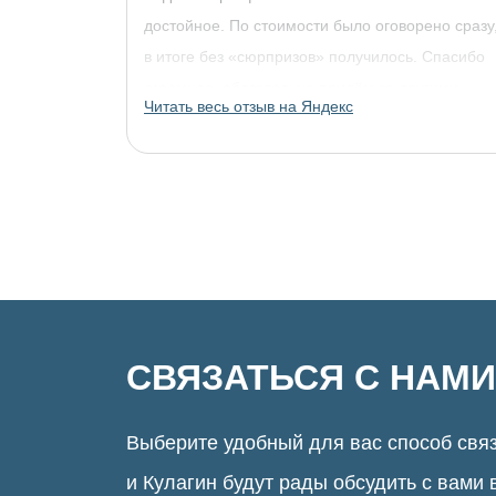
достойное. По стоимости было оговорено сразу
в итоге без «сюрпризов» получилось. Спасибо
огромное, обязательно придём за другими
Читать весь отзыв на Яндекс
украшениями!
СВЯЗАТЬСЯ С НАМИ
Выберите удобный для вас способ связ
и Кулагин будут рады обсудить с вами 