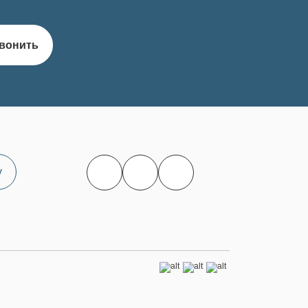
вонить
у