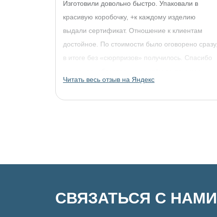
Изготовили довольно быстро. Упаковали в
красивую коробочку, +к каждому изделию
выдали сертификат. Отношение к клиентам
достойное. По стоимости было оговорено сразу
в итоге без «сюрпризов» получилось. Спасибо
огромное, обязательно придём за другими
Читать весь отзыв на Яндекс
украшениями!
СВЯЗАТЬСЯ С НАМИ