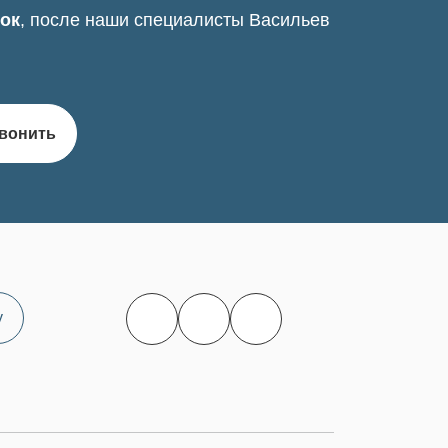
нок
, после наши специалисты Васильев
вонить
у