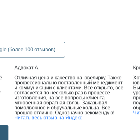
gle (более 100 отзывов)
Адвокат А.
Кр
ё
Отличная цена и качество на ювелирку. Также
Хо
профессионально поставленный менеджмент
юв
и коммуникации с клиентами. Все открыто, все
Бы
у
согласуется по несколько раз в процессе
ур
изготовления, на все вопросы клиента
пр
мгновенная обратная связь. Заказывал
по
помолвочное и обручальные кольца. Все
об
о
прошло отлично. Однозначно рекомендую!
Чи
Читать весь отзыв на Яндекс