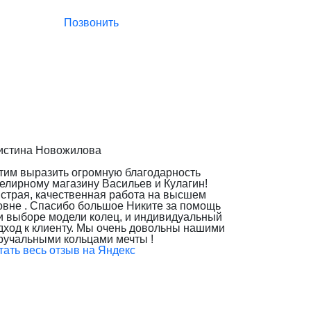
Позвонить
истина Новожилова
тим выразить огромную благодарность
елирному магазину Васильев и Кулагин!
страя, качественная работа на высшем
овне . Спасибо большое Никите за помощь
и выборе модели колец, и индивидуальный
дход к клиенту. Мы очень довольны нашими
ручальными кольцами мечты !
тать весь отзыв на Яндекс