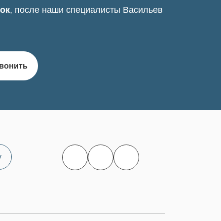
нок
, после наши специалисты Васильев
вонить
у