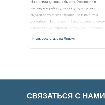
Изготовили довольно быстро. Упаковали в
красивую коробочку, +к каждому изделию
выдали сертификат. Отношение к клиентам
достойное. По стоимости было оговорено сразу
в итоге без «сюрпризов» получилось. Спасибо
огромное, обязательно придём за другими
Читать весь отзыв на Яндекс
украшениями!
СВЯЗАТЬСЯ С НАМИ