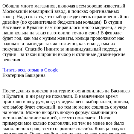
Обошли много магазинов, включая всем хорошо известный
Московский ювелирный завод, в поисках оригинальных
колец. Надо сказать, что выбор везде очень ограниченный по
дизайну (по сравнительно бюджетным кольцам). В студии
Васильев и Кулагин нам понравилось много моделей, а еще
наши кольца на заказ изготовили точно в срок! В феврале
будет год, как мы с мужем женаты, кольца продолжают нас
радовать и выглядят так же отлично, как и когда мы их
покупали! Спасибо Никите за индивидуальный подход, а
студии - за такой широкий выбор и отличные дизайнерские
решения.
Читать весь отзыв в Google
Екатерина Башарина
После долгих поисков в интернете остановились на Васильев
и Кулагин, и ни разу не пожалели. В назначенное время
приехали в шоу рум, когда увидела весь выбор колец, поняла,
что выбор будет сложный, но тем не менее сошлись с мужем
на модели. Можно выбрать любую форму/ комбинацию
металлов/ наличие камней, все что пожелаете. После
примерки мое кольцо подгоняли, но тем не менее все было
выполнено в срок, за что огромное спасибо. Кольца радуют
неимоверно. Очень удобно, что на кольца есть пожизненная