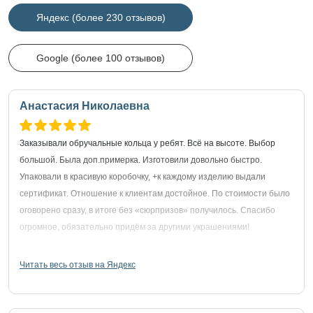
Яндекс (более 230 отзывов)
Google (более 100 отзывов)
Анастасия Николаевна
Заказывали обручальные кольца у ребят. Всё на высоте. Выбор
большой. Была доп.примерка. Изготовили довольно быстро.
Упаковали в красивую коробочку, +к каждому изделию выдали
сертификат. Отношение к клиентам достойное. По стоимости было
оговорено сразу, в итоге без «сюрпризов» получилось. Спасибо
огромное, обязательно придём за другими украшениями!
Читать весь отзыв на Яндекс